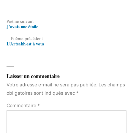
Poème
Poème suivant
J’avais une étoile
suivant :
Navigation
Poème
Poème précédent
de
L’Artsakh est à vous
précédent :
l’article
Laisser un commentaire
Votre adresse e-mail ne sera pas publiée.
Les champs
obligatoires sont indiqués avec
*
Commentaire
*