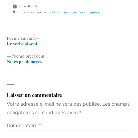
23 avril 2026
Enregistrer ce poème
(Lien vers mes poèmes enregistrés)
Poème
Poème suivant
Le verbe absent
suivant :
Navigation
Poème
Poème précédent
de
Notes printanières
précédent :
l’article
Laisser un commentaire
Votre adresse e-mail ne sera pas publiée.
Les champs
obligatoires sont indiqués avec
*
Commentaire
*