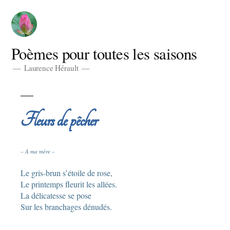
Aller
au
contenu
Poèmes pour toutes les saisons
Laurence Hérault
Fleurs de pêcher
– À ma mère –
Le gris-brun s’étoile de rose,
Le printemps fleurit les allées.
La délicatesse se pose
Sur les branchages dénudés.