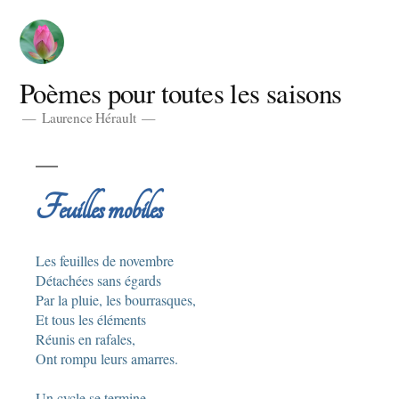
Aller
au
contenu
Poèmes pour toutes les saisons
Laurence Hérault
Feuilles mobiles
Les feuilles de novembre
Détachées sans égards
Par la pluie, les bourrasques,
Et tous les éléments
Réunis en rafales,
Ont rompu leurs amarres.
Un cycle se termine,