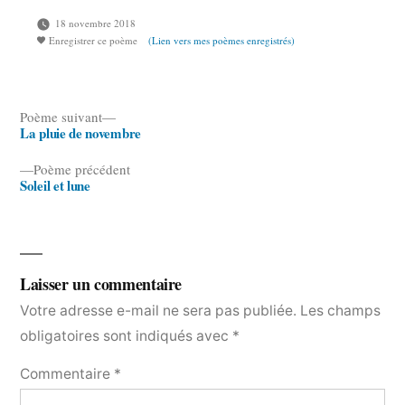
18 novembre 2018
Enregistrer ce poème
(Lien vers mes poèmes enregistrés)
Poème
Poème suivant
La pluie de novembre
suivant :
Navigation
Poème
Poème précédent
de
Soleil et lune
précédent :
l’article
Laisser un commentaire
Votre adresse e-mail ne sera pas publiée.
Les champs
obligatoires sont indiqués avec
*
Commentaire
*