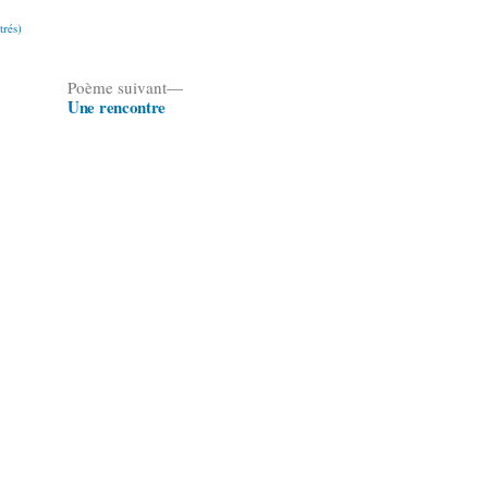
trés)
Poème
Poème suivant
Une rencontre
suivant :