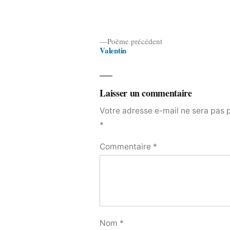
Poème
Poème précédent
Valentin
précédent :
Navigation
de
l’article
Laisser un commentaire
Votre adresse e-mail ne sera pas 
*
Commentaire
*
Nom
*