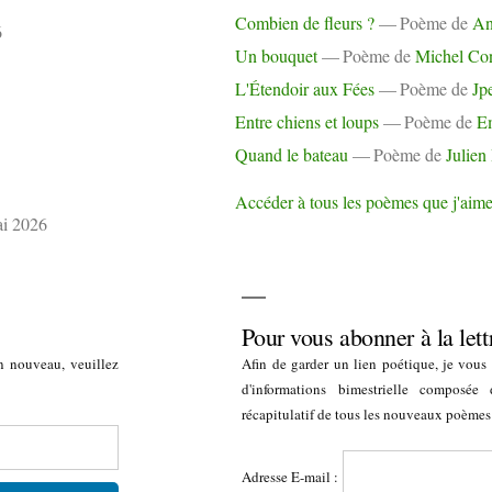
Combien de fleurs ?
Poème de
A
6
Un bouquet
Poème de
Michel Co
L'Étendoir aux Fées
Poème de
Jp
Entre chiens et loups
Poème de
E
Quand le bateau
Poème de
Julien
Accéder à tous les poèmes que j'aim
i 2026
Pour vous abonner à la lett
n nouveau, veuillez
Afin de garder un lien poétique, je vous i
d'informations bimestrielle composée
récapitulatif de tous les nouveaux poèmes
Adresse E-mail :