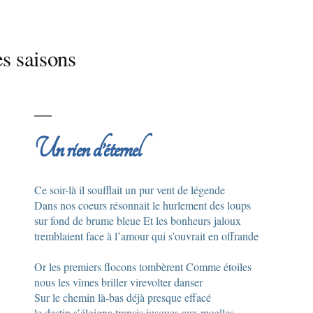
s saisons
Un rien d’éternel
Ce soir-là il soufflait un pur vent de légende
Dans nos coeurs résonnait le hurlement des loups
sur fond de brume bleue Et les bonheurs jaloux
tremblaient face à l’amour qui s’ouvrait en offrande
Or les premiers flocons tombèrent Comme étoiles
nous les vîmes briller virevolter danser
Sur le chemin là-bas déjà presque effacé
le destin s’éloigna transis jusques aux moelles