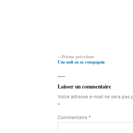
Poème
Poème précédent
Une nuit en sa compagnie
précédent :
Navigation
de
l’article
Laisser un commentaire
Votre adresse e-mail ne sera pas 
*
Commentaire
*