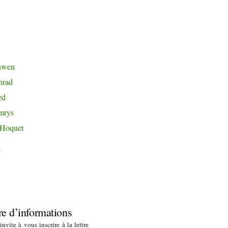
nwen
nrad
ed
mrys
 Hoquet
e
re d’informations
nvite à vous inscrire à la lettre