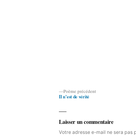
Poème
Poème précédent
Il n’est de vérité
précédent :
Navigation
de
l’article
Laisser un commentaire
Votre adresse e-mail ne sera pas 