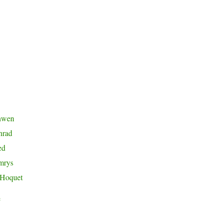
nwen
nrad
ed
mrys
 Hoquet
e