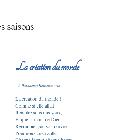
s saisons
La création du monde
– À Hovhannès Haroutiounian –
La création du monde !
Comme si elle allait
Renaître sous nos yeux,
Et que la main de Dieu
Recommençait son œuvre
Pour nous émerveiller
Chaque jour et chaque heure,