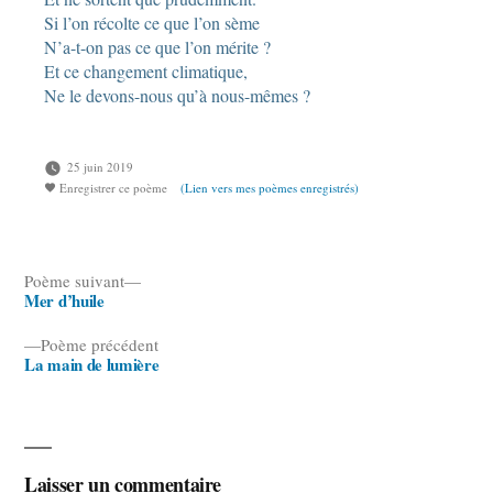
Si l’on récolte ce que l’on sème
N’a-t-on pas ce que l’on mérite ?
Et ce changement climatique,
Ne le devons-nous qu’à nous-mêmes ?
25 juin 2019
Enregistrer ce poème
(Lien vers mes poèmes enregistrés)
Poème
Poème suivant
Mer d’huile
suivant :
Navigation
Poème
Poème précédent
de
La main de lumière
précédent :
l’article
Laisser un commentaire