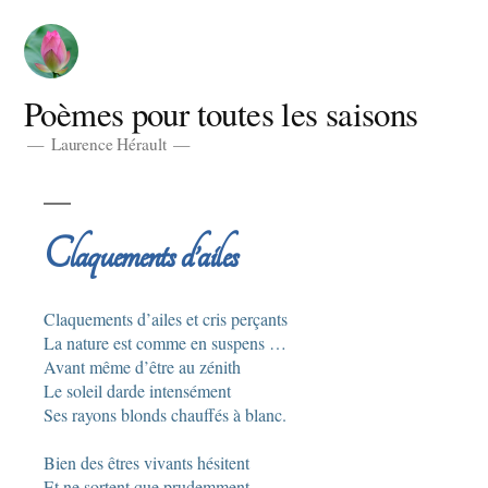
Aller
au
contenu
Poèmes pour toutes les saisons
Laurence Hérault
Claquements d’ailes
Claquements d’ailes et cris perçants
La nature est comme en suspens …
Avant même d’être au zénith
Le soleil darde intensément
Ses rayons blonds chauffés à blanc.
Bien des êtres vivants hésitent
Et ne sortent que prudemment.