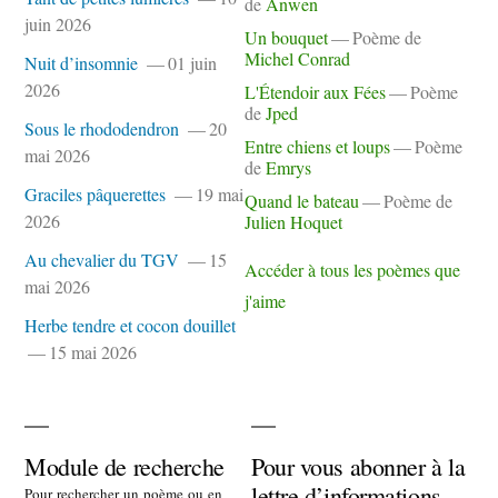
de
Anwen
juin 2026
Un bouquet
Poème de
Michel Conrad
Nuit d’insomnie
01 juin
2026
L'Étendoir aux Fées
Poème
de
Jped
Sous le rhododendron
20
Entre chiens et loups
Poème
mai 2026
de
Emrys
Graciles pâquerettes
19 mai
Quand le bateau
Poème de
2026
Julien Hoquet
Au chevalier du TGV
15
Accéder à tous les poèmes que
mai 2026
j'aime
Herbe tendre et cocon douillet
15 mai 2026
Module de recherche
Pour vous abonner à la
lettre d’informations
Pour rechercher un poème ou en