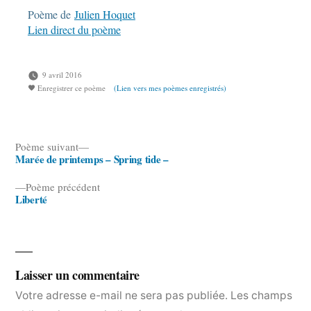
Poème de
Julien Hoquet
Lien direct du poème
9 avril 2016
Enregistrer ce poème
(Lien vers mes poèmes enregistrés)
Poème
Poème suivant
Marée de printemps – Spring tide –
suivant :
Navigation
Poème
Poème précédent
de
Liberté
précédent :
l’article
Laisser un commentaire
Votre adresse e-mail ne sera pas publiée.
Les champs